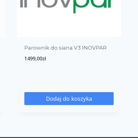
0
0
0
urazy ścięgien
wrzody
wsparcie kości
Witami
0
0
wsparcie ścięgien i więzadeł
wsparcie wątroby
0
0
0
wydzielina
wzrost i rozwój
zwyrodnienia
Parownik do siana V3 INOVPAR
1499,00
zł
Dodaj do koszyka