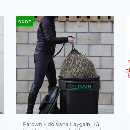
Na stanie
NOWY
550zł
7200zł
Kat
550
2213
3875
5538
7200
P
K
Ne
Pr
P
Objawy/zastosowanie
Skła
P
Parownik do siana Haygain HG
0
0
0
0