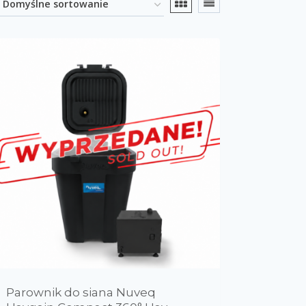
Promocja
(0)
egorie produktów
ielęgnacja sprzętu
(0)
arty podarunkowe
(0)
bulizacja Flexineb
(0)
odukty do nebulizacji
(0)
arowanie siana
(4)
d produktu
reparaty do siana
(0)
Parownik do siana Nuveq
0
0
0
0