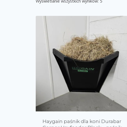
Wyświetlanie wszystkich wyników: 5
Polecane produkty
Producenci
Haygain paśnik dla koni Durabar
0
0
0
0