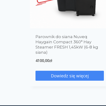
0
0
układ rozrodczy
układ szkieletowy
Parownik do siana Nuveq
Haygain Compact 360° Hay
Steamer FRESH 1,45kW (6-8 kg
siana)
4100,00
zł
Dowiedz się więcej