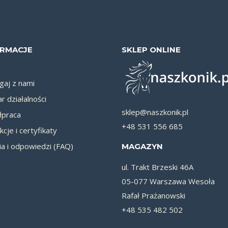
ORMACJE
SKLEP ONLINE
aj z nami
r działalności
sklep@naszkonik.pl
praca
+48 531 556 685
kcje i certyfikaty
ia i odpowiedzi (FAQ)
MAGAZYN
ul. Trakt Brzeski 46A
05-077 Warszawa Wesoła
Rafał Prażanowski
+48 535 482 502