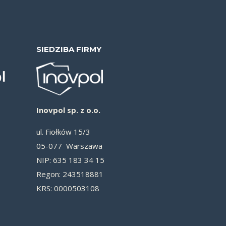
SIEDZIBA FIRMY
Inovpol sp. z o.o.
ul. Fiołków 15/3
05-077 Warszawa
NIP: 635 183 34 15
Re­gon: 243518881
KRS: 0000503108