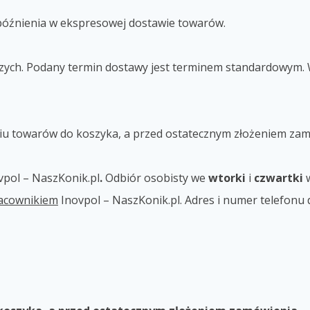
opóźnienia w ekspresowej dostawie towarów.
ych. Podany termin dostawy jest terminem standardowym. 
niu towarów do koszyka, a przed ostatecznym złożeniem zam
vpol – NaszKonik.pl
.
Odbiór osobisty we
wtorki
i
czwartki
w
racownikiem
Inovpol – NaszKonik.pl.
A
dres i numer telefonu