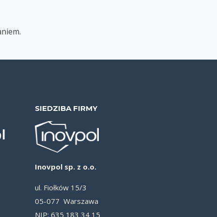
aniem
.
SIEDZIBA FIRMY
Inovpol sp. z o.o.
ul. Fiołków 15/3
05-077 Warszawa
NIP: 635 183 34 15