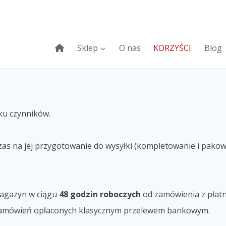
Sklep
O nas
KORZYŚCI
Blog
lku czynników.
czas na jej przygotowanie do wysyłki (kompletowanie i pakow
magazyn w ciągu
48 godzin roboczych
od zamówienia z płatn
 zamówień opłaconych klasycznym przelewem bankowym.