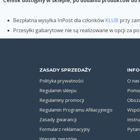
Cennik dostępny w sklepie, po dodaniu produktów do
Bezpłatna wysyłka InPost
dla członków
KLUB
przy za
Przesyłki gabarytowe nie są realizowane w opcji za p
ZASADY SPRZEDAŻY
INF
Polityka prywatności
O nas
Regulamin sklepu
Pomag
Regulaminy promocji
Obsza
Regulamin Programu Afiliacyjnego
Współ
Zasady gwarancji
Instru
Formularz reklamacyjny
Pytan
Warunki zwrotów