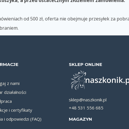
 koszyka, a przed ostatecznym złożeniem zamówienia.
mówieniach od
500 zł, o
ferta
nie obejmuje przesyłek za pobr
obraniem
.
ORMACJE
SKLEP ONLINE
aj z nami
r działalności
sklep@naszkonik.pl
praca
+48 531 556 685
kcje i certyfikaty
ia i odpowiedzi (FAQ)
MAGAZYN