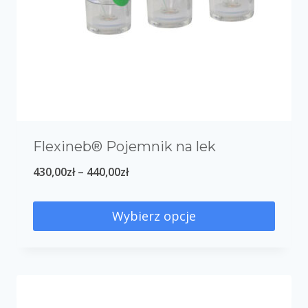
Flexineb® Pojemnik na lek
430,00
zł
–
440,00
zł
Wybierz opcje