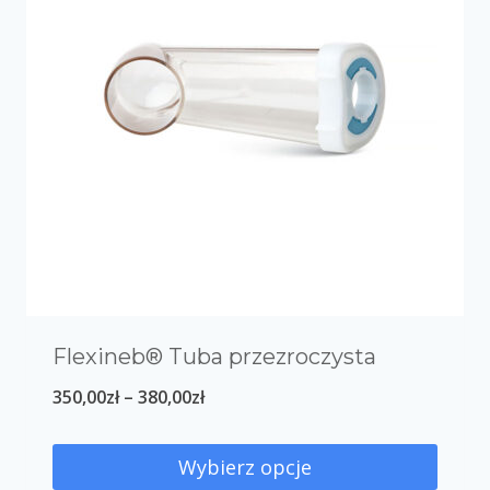
Flexineb® Tuba przezroczysta
350,00
zł
–
380,00
zł
Wybierz opcje