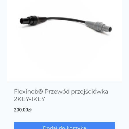
Flexineb® Przewód przejściówka
2KEY-1KEY
200,00
zł
Dodaj do koszyka