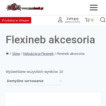
Zaloguj
Produkty w sklepie
0
Załóż konto
Flexineb akcesoria
/
Sklep
/
Nebulizacja Flexineb
/
Flexineb akcesoria
Wyświetlanie wszystkich wyników: 20
Na stanie
Promocja
(0)