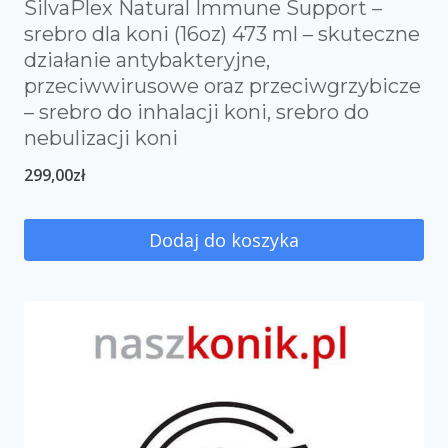
SilvaPlex Natural Immune Support –
srebro dla koni (16oz) 473 ml – skuteczne
działanie antybakteryjne,
przeciwwirusowe oraz przeciwgrzybicze
– srebro do inhalacji koni, srebro do
nebulizacji koni
299,00
zł
Dodaj do koszyka