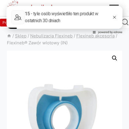
Zaloguj
Produkty w sklepie
0
Załóż konto
/
Sklep
/
Nebulizacja Flexineb
/
Flexineb akcesoria
/
Flexineb® Zawór wlotowy (IN)