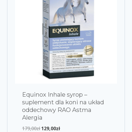
Equinox Inhale syrop –
suplement dla koni na układ
oddechowy RAO Astma
Alergia
179,00
zł
129,00
zł