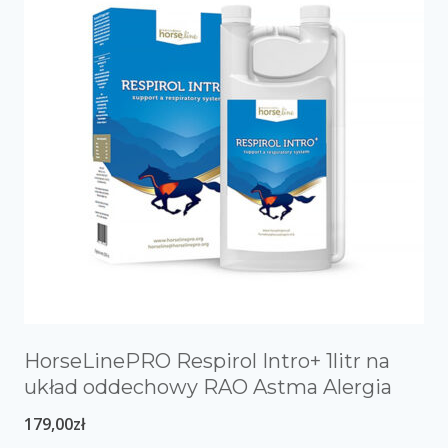
HorseLinePRO Respirol Intro+ 1litr na
układ oddechowy RAO Astma Alergia
179,00
zł