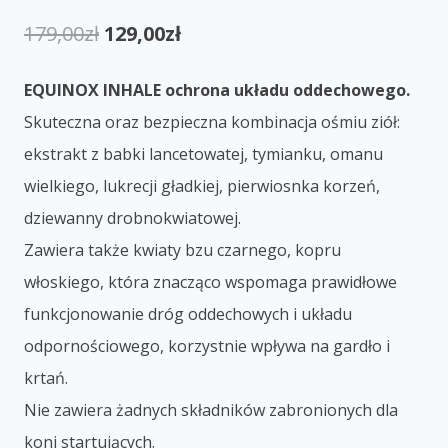
179,00
zł
129,00
zł
EQUINOX INHALE o
chrona układu oddechowego.
Skuteczna oraz bezpieczna kombinacja ośmiu ziół:
ekstrakt z babki lancetowatej, tymianku, omanu
wielkiego, lukrecji gładkiej, pierwiosnka korzeń,
dziewanny drobnokwiatowej.
Zawiera także kwiaty bzu czarnego, kopru
włoskiego, która znacząco wspomaga prawidłowe
funkcjonowanie dróg oddechowych i układu
odpornościowego, korzystnie wpływa na gardło i
krtań.
Nie zawiera żadnych składników zabronionych dla
koni startujących.