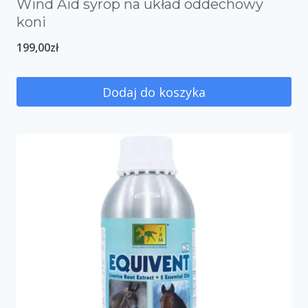
Wind Aid syrop na układ oddechowy
koni
199,00
zł
Dodaj do koszyka