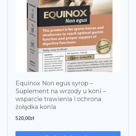
Equinox Non egus syrop –
Suplement na wrzody u koni –
wsparcie trawienia i ochrona
żołądka konia
520,00
zł