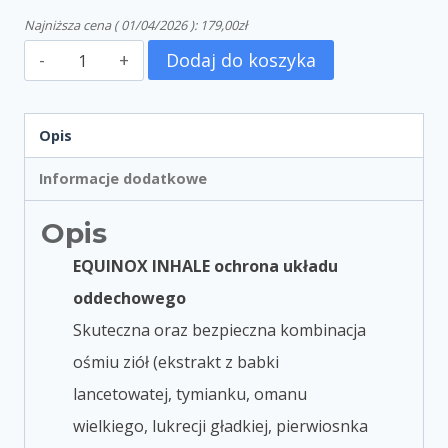
Najniższa cena (
01/04/2026
):
179,00
zł
Dodaj do koszyka
Opis
Informacje dodatkowe
Opis
EQUINOX INHALE o
chrona układu
oddechowego
Skuteczna oraz bezpieczna kombinacja
ośmiu ziół (ekstrakt z babki
lancetowatej, tymianku, omanu
wielkiego, lukrecji gładkiej, pierwiosnka