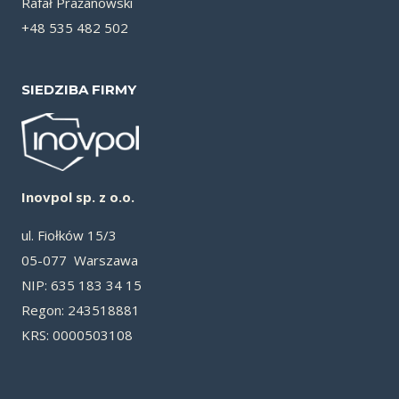
Rafał Prażanowski
+48 535 482 502
SIEDZIBA FIRMY
Inovpol sp. z o.o.
ul. Fiołków 15/3
05-077 Warszawa
NIP: 635 183 34 15
Re­gon: 243518881
KRS: 0000503108