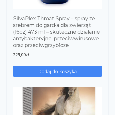
SilvaPlex Throat Spray – spray ze
srebrem do gardła dla zwierząt
(16oz) 473 ml – skuteczne działanie
antybakteryjne, przeciwwirusowe
oraz przeciwgrzybicze
229,00
zł
Dodaj do koszyka