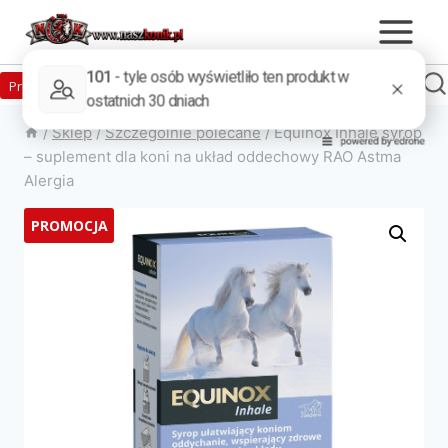
Zaloguj
Produkty w sklepie
0
Załóż konto
/
Sklep
/
Szczególnie polecane
/
Equinox Inhale syrop
– suplement dla koni na układ oddechowy RAO Astma
Alergia
PROMOCJA