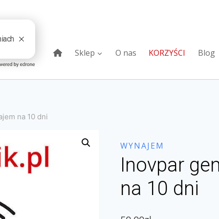
Sklep
O nas
KORZYŚCI
Blog
ajem na 10 dni
WYNAJEM
Inovpar ge
na 10 dni