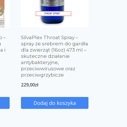
p –
SilvaPlex Throat Spray –
u
spray ze srebrem do gardła
a i
dla zwierząt (16oz) 473 ml –
skuteczne działanie
antybakteryjne,
przeciwwirusowe oraz
przeciwgrzybicze
229,00
zł
Dodaj do koszyka