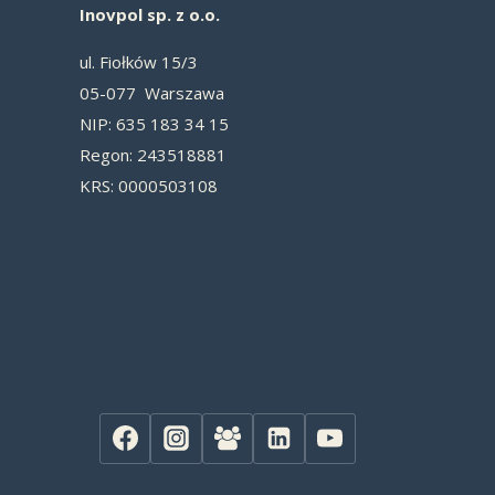
Inovpol sp. z o.o.
ul. Fiołków 15/3
05-077 Warszawa
NIP: 635 183 34 15
Re­gon: 243518881
KRS: 0000503108