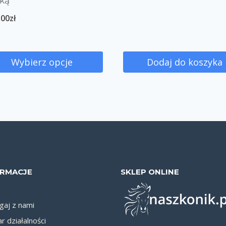
ką
,00
zł
Wybierz opcje
Dodaj do koszyka
ORMACJE
SKLEP ONLINE
aj z nami
r działalności