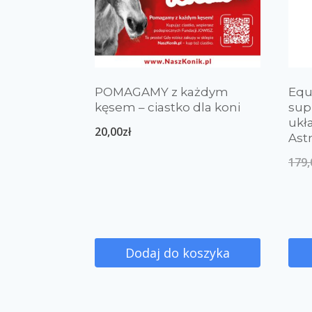
POMAGAMY z każdym
Equ
kęsem – ciastko dla koni
sup
ukł
20,00
zł
Ast
179,
Dodaj do koszyka