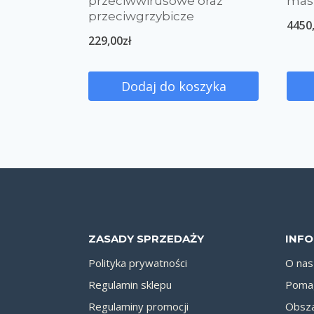
przeciwwirusowe oraz
mas
przeciwgrzybicze
4450
229,00
zł
Dodaj do koszyka
ZASADY SPRZEDAŻY
INF
Polityka prywatności
O nas
Regulamin sklepu
Pomag
Regulaminy promocji
Obsza