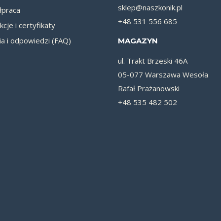
sklep@naszkonik.pl
praca
+48 531 556 685
kcje i certyfikaty
ia i odpowiedzi (FAQ)
MAGAZYN
ul. Trakt Brzeski 46A
05-077 Warszawa Wesoła
Rafał Prażanowski
+48 535 482 502