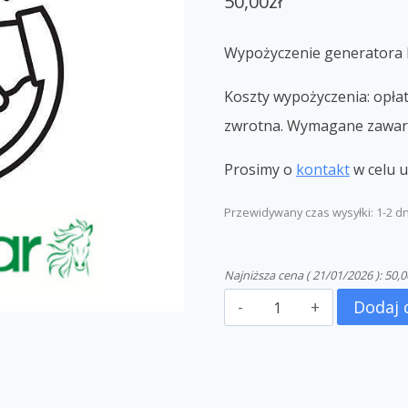
50,00
zł
Wypożyczenie generatora 
Koszty wypożyczenia: opła
zwrotna. Wymagane zawar
Prosimy o
kontakt
w celu u
Przewidywany czas wysyłki: 1-2 d
Najniższa cena (
21/01/2026
):
50,0
Dodaj 