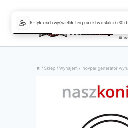
/
Sklep
/
Wynajem
/
Inovpar generator wyn