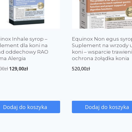
inox Inhale syrop –
Equinox Non egus syro
lement dla koni na
Suplement na wrzody 
ad oddechowy RAO
koni – wsparcie trawieni
ma Alergia
ochrona żołądka konia
00
zł
129,00
zł
520,00
zł
Dodaj do koszyka
Dodaj do koszyka