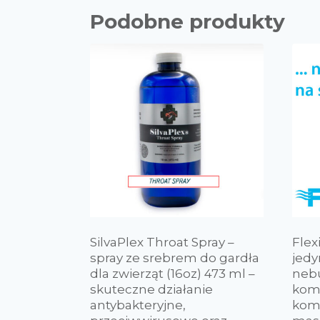
Podobne produkty
SilvaPlex Throat Spray –
Flex
spray ze srebrem do gardła
jedy
dla zwierząt (16oz) 473 ml –
nebu
skuteczne działanie
komo
antybakteryjne,
komp