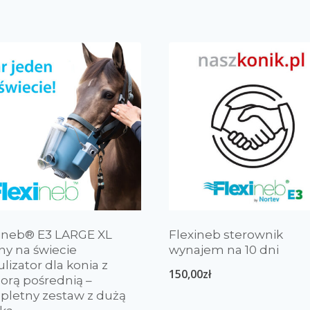
ineb® E3 LARGE XL
Flexineb sterownik
ny na świecie
wynajem na 10 dni
lizator dla konia z
150,00
zł
rą pośrednią –
letny zestaw z dużą