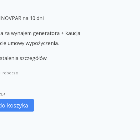
INOVPAR na 10 dni
ta za wynajem generatora + kaucja
cie umowy wypożyczenia.
stalenia szczegółów.
ni robocze
0
zł
do koszyka