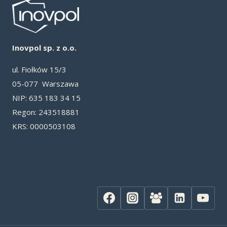
Inovpol sp. z o.o.
ul. Fiołków 15/3
05-077 Warszawa
NIP: 635 183 34 15
Re­gon: 243518881
KRS: 0000503108