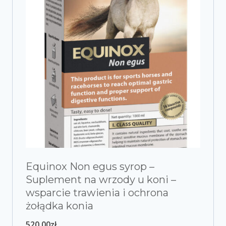
Equinox Non egus syrop –
Suplement na wrzody u koni –
wsparcie trawienia i ochrona
żołądka konia
520,00
zł