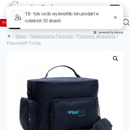
Zaloguj
Produkty w sklepie
0
Załóż konto
/
Sklep
/
Nebulizacja Flexineb
/
Flexineb akcesoria
/
Flexineb® Torba