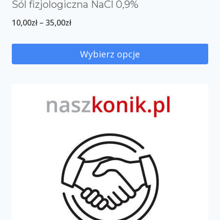
Sól fizjologiczna NaCl 0,9%
10,00
zł
–
35,00
zł
Wybierz opcje