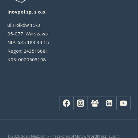
Inovpol sp. z o.o.
ul. Fiołków 15/3
05-077 Warszawa
NIP: 635 183 34 15
Re­gon: 243518881
KRS: 0000503108
© 2026 Sklep NaszKonik - naszkonik.pl Motyw WordPress, autor: