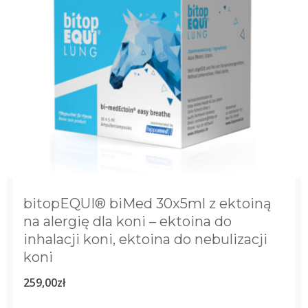
bitopEQUI® biMed 30x5ml z ektoiną
na alergię dla koni – ektoina do
inhalacji koni, ektoina do nebulizacji
koni
259,00
zł