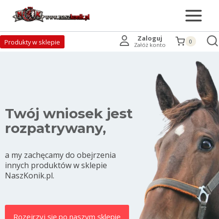
Zaloguj
Produkty w sklepie
0
Załóż konto
Twój wniosek jest
rozpatrywany,
a my zachęcamy do obejrzenia
innych produktów w sklepie
NaszKonik.pl.
Rozejrzyj się po naszym sklepie