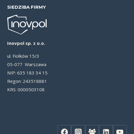
SIEDZIBA FIRMY
Inovpol sp. z o.o.
ul. Fiołków 15/3
05-077 Warszawa
NIP: 635 183 34 15
Re­gon: 243518881
KRS: 0000503108