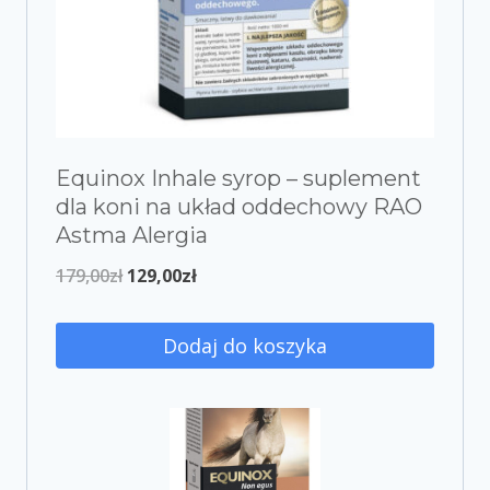
Equinox Inhale syrop – suplement
dla koni na układ oddechowy RAO
Astma Alergia
179,00
zł
129,00
zł
Dodaj do koszyka