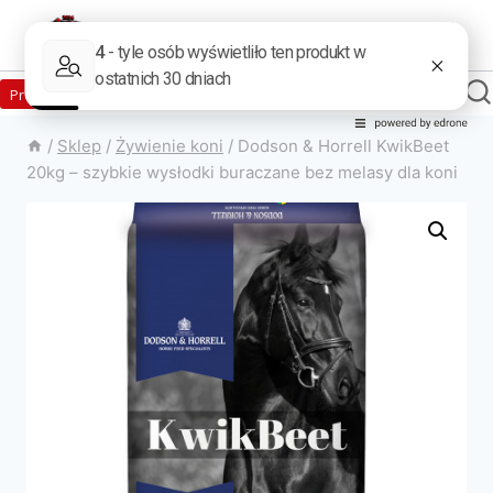
Zaloguj
Produkty w sklepie
0
Załóż konto
/
Sklep
/
Żywienie koni
/
Dodson & Horrell KwikBeet
20kg – szybkie wysłodki buraczane bez melasy dla koni