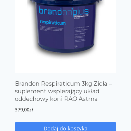
Brandon Respiraticum 3kg Zioła –
suplement wspierający układ
oddechowy koni RAO Astma
379,00
zł
Dodaj do koszyka