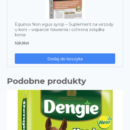
Equinox Non egus syrop – Suplement na wrzody
u koni – wsparcie trawienia i ochrona żołądka
konia
520,00
zł
Dodaj do koszyka
Podobne produkty