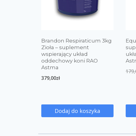
Brandon Respiraticum 3kg
Equ
Zioła – suplement
sup
wspierający układ
ukł
oddechowy koni RAO
Ast
Astma
179,
379,00
zł
Dodaj do koszyka