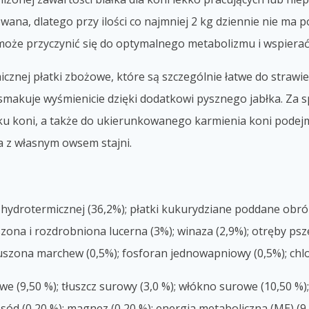
zowana, dlatego przy ilości co najmniej 2 kg dziennie nie m
 może przyczynić się do optymalnego metabolizmu i wspierać s
znej płatki zbożowe, które są szczególnie łatwe do strawien
 smakuje wyśmienicie dzięki dodatkowi pysznego jabłka. Za 
ku koni, a także do ukierunkowanego karmienia koni podejm
ia z własnym owsem stajni.
hydrotermicznej (36,2%); płatki kukurydziane poddane obró
szona i rozdrobniona lucerna (3%); winaza (2,9%); otręby psz
suszona marchew (0,5%); fosforan jednowapniowy (0,5%); chl
e (9,50 %); tłuszcz surowy (3,0 %); włókno surowe (10,50 %); 
); sód (0,20 %); magnez (0,20 %); energia metaboliczna (ME) (9