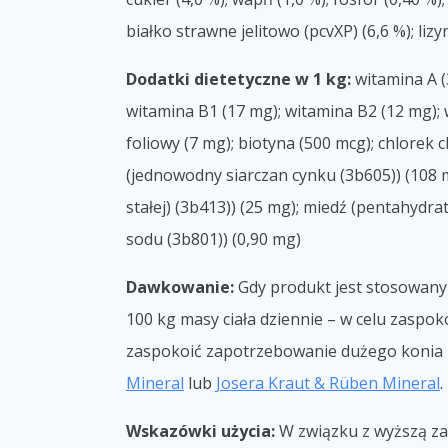
białko strawne jelitowo (pcvXP) (6,6 %); lizyn
Dodatki dietetyczne w 1 kg:
witamina A (3
witamina B1 (17 mg); witamina B2 (12 mg);
foliowy (7 mg); biotyna (500 mcg); chlorek 
(jednowodny siarczan cynku (3b605)) (108 m
stałej) (3b413)) (25 mg); miedź (pentahydra
sodu (3b801)) (0,90 mg)
Dawkowanie:
Gdy produkt jest stosowany j
100 kg masy ciała dziennie – w celu zaspo
zaspokoić zapotrzebowanie dużego konia 
Mineral
lub
Josera Kraut & Rüben Mineral
.
Wskazówki użycia:
W związku z wyższą za