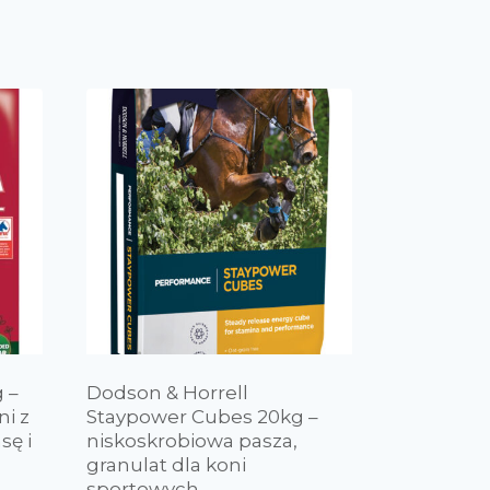
 –
Dodson & Horrell
ni z
Staypower Cubes 20kg –
sę i
niskoskrobiowa pasza,
granulat dla koni
sportowych