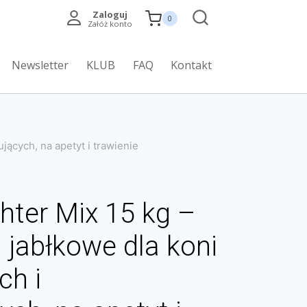
Zaloguj
0
Załóż konto
Newsletter
KLUB
FAQ
Kontakt
ujących, na apetyt i trawienie
hter Mix 15 kg –
i jabłkowe dla koni
ch i