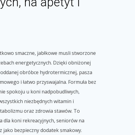
ych, na apetyt i
jątkowo smaczne, jabłkowe musli stworzone
zebach energetycznych. Dzięki obniżonej
 poddanej obróbce hydrotermicznej, pasza
armowego i łatwo przyswajalna. Formuła bez
ie spokoju u koni nadpobudliwych,
wszystkich niezbędnych witamin i
tabolizmu oraz zdrowia stawów. To
a dla koni rekreacyjnych, seniorów na
z jako bezpieczny dodatek smakowy.