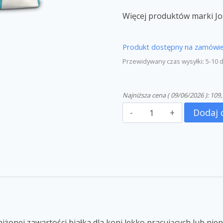
Więcej produktów marki Jo
Produkt dostępny na zamówie
Przewidywany czas wysyłki: 5-10 
Najniższa cena (
09/06/2026
):
109,
Dodaj 
niżonej zawartości białka dla koni lekko pracujących lub nie