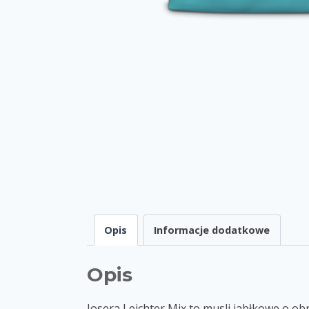
Opis
Informacje dodatkowe
Opis
Josera Leichter Mix to musli jabłkowe o ob