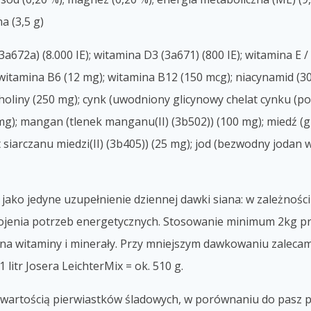
a (3,5 g)
a672a) (8.000 IE); witamina D3 (3a671) (800 IE); witamina E / 
 witamina B6 (12 mg); witamina B12 (150 mcg); niacynamid (
choliny (250 mg); cynk (uwodniony glicynowy chelat cynku (pos
g); mangan (tlenek manganu(II) (3b502)) (100 mg); miedź (gli
t siarczanu miedzi(II) (3b405)) (25 mg); jod (bezwodny jodan w
ako jedyne uzupełnienie dziennej dawki siana: w zależności
kojenia potrzeb energetycznych. Stosowanie minimum 2kg pro
na witaminy i minerały. Przy mniejszym dawkowaniu zalec
 1 litr Josera LeichterMix = ok. 510 g.
wartością pierwiastków śladowych, w porównaniu do pasz p