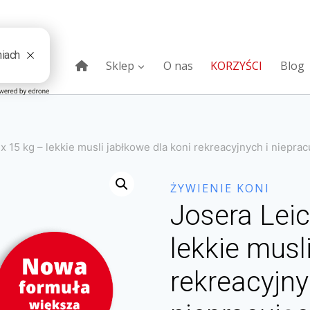
Sklep
O nas
KORZYŚCI
Blog
x 15 kg – lekkie musli jabłkowe dla koni rekreacyjnych i nieprac
ŻYWIENIE KONI
Josera Leic
lekkie musl
rekreacyjny