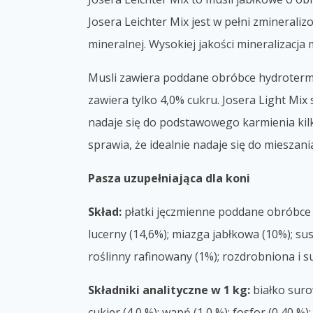
Josera Leichter Mix jest w pełni zminerali
mineralnej. Wysokiej jakości mineralizacja
Musli zawiera poddane obróbce hydrotermic
zawiera tylko 4,0% cukru. Josera Light Mix
nadaje się do podstawowego karmienia kil
sprawia, że idealnie nadaje się do mieszan
Pasza uzupełniająca dla koni
Skład:
płatki jęczmienne poddane obróbce 
lucerny (14,6%); miazga jabłkowa (10%); su
roślinny rafinowany (1%); rozdrobniona i 
Składniki analityczne w 1 kg:
białko surow
cukier (4,0 %); wapń (1,0 %); fosfor (0,40 %