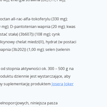
octan all-rac-alfa-tokoferylu (330 mg);
30 mg); D-pantotenian wapnia (20 mg); kwas
tać stała) (3b607)) (108 mg); cynk
cynowy chelat miedzi(II), hydrat (w postaci
apnia (3b202)) (1,00 mg); selen (selenin
 od stopnia aktywności ok. 300 – 500 g na
duktu dziennie jest wystarczające, aby
amy suplementację produktem
Josera Joker
ełnoporcjowych, niniejsza pasza