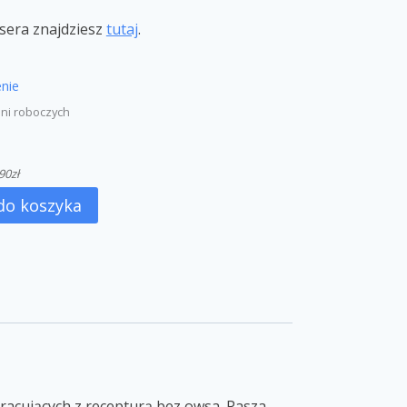
sera znajdziesz
tutaj
.
nie
dni roboczych
90
zł
do koszyka
pracujących z recepturą bez owsa. Pasza