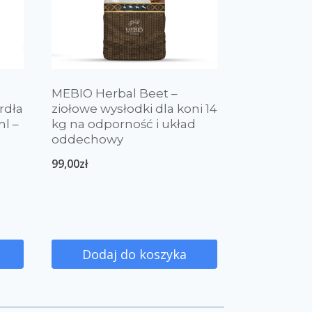
MEBIO Herbal Beet –
rdła
ziołowe wysłodki dla koni 14
ml –
kg na odporność i układ
oddechowy
99,00
zł
Dodaj do koszyka