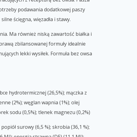
a potrzeby podawania dodatkowej paszy
ilne ścięgna, więzadła i stawy.
ia. Ma również niską zawartość białka i
sprawą zbilansowanej formuły idealnie
ujących lekki wysiłek. Formuła bez owsa
bce hydrotermicznej (26,5%); mączka z
enne (2%); węglan wapnia (1%); olej
orek sodu (0,5%); tlenek magnezu (0,2%)
popiół surowy (6,5 %); skrobia (36,1 %);
,6 MJ); energia strawna (DE) (11,1 MJ);