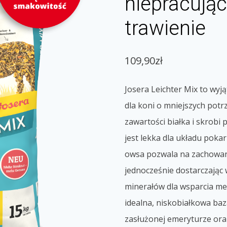
niepracując
trawienie
109,90
zł
Josera Leichter Mix to wy
dla koni o mniejszych potr
zawartości białka i skrobi
jest lekka dla układu pok
owsa pozwala na zachowan
jednocześnie dostarczając 
minerałów dla wsparcia me
idealna, niskobiałkowa baz
zasłużonej emeryturze ora