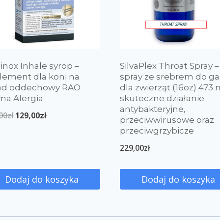
inox Inhale syrop –
SilvaPlex Throat Spray –
lement dla koni na
spray ze srebrem do ga
ad oddechowy RAO
dla zwierząt (16oz) 473 
ma Alergia
skuteczne działanie
antybakteryjne,
00
zł
129,00
zł
przeciwwirusowe oraz
przeciwgrzybicze
229,00
zł
Dodaj do koszyka
Dodaj do koszyka