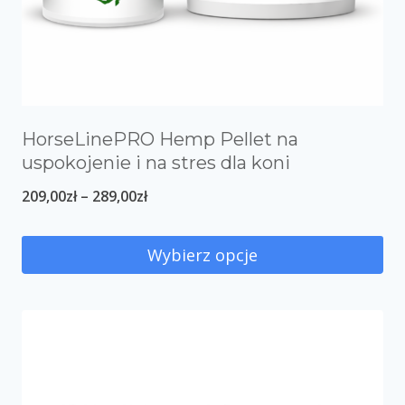
HorseLinePRO Hemp Pellet na
uspokojenie i na stres dla koni
209,00
zł
–
289,00
zł
Wybierz opcje