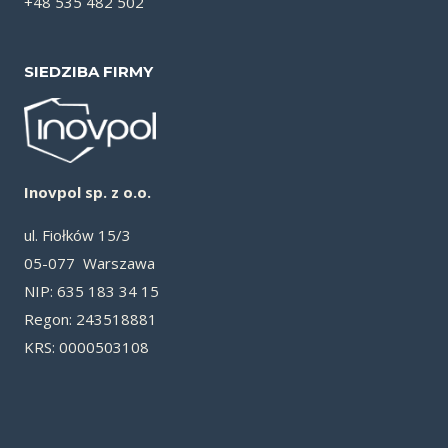
+48 535 482 502
SIEDZIBA FIRMY
Inovpol sp. z o.o.
ul. Fiołków 15/3
05-077 Warszawa
NIP: 635 183 34 15
Re­gon: 243518881
KRS: 0000503108