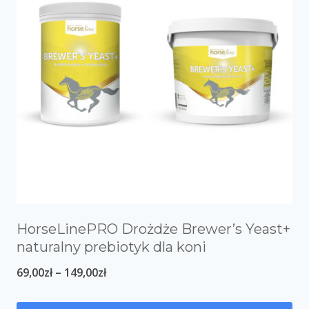
HorseLinePRO Drożdże Brewer’s Yeast+
naturalny prebiotyk dla koni
69,00
zł
–
149,00
zł