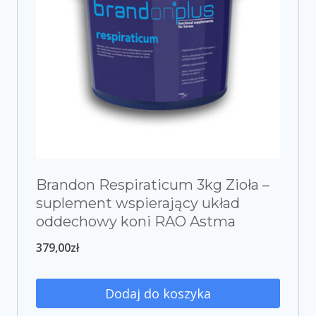
Brandon Respiraticum 3kg Zioła –
suplement wspierający układ
oddechowy koni RAO Astma
379,00
zł
Dodaj do koszyka