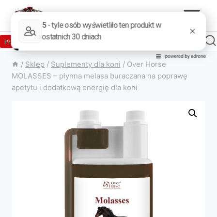
Zaloguj
Produkty w sklepie
0
Załóż konto
/
Sklep
/
Suplementy dla koni
/
Over Horse
MOLASSES – płynna melasa buraczana na poprawę
apetytu i dodatkową energię dla koni