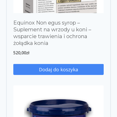
Equinox Non egus syrop –
Suplement na wrzody u koni –
wsparcie trawienia i ochrona
żołądka konia
520,00
zł
Dodaj do koszyka