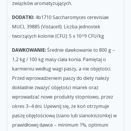
związków aromatyzujących.
DODATKI:
4b1710 Saccharomyces cerevisiae
MUCL 39885 (Vistacell). Liczba jednostek
tworzących kolonie (CFU): 5 x 10^9 CFU/kg
DAWKOWANIE:
Średnie dawkowanie to 800 g –
1,2 kg /
100 kg masy ciała konia.
Pamiętaj o
karmieniu według wagi paszy, a nie objętości.
Przed wprowadzeniem paszy do diety należy
dokładnie zważyć objętości miarek oraz
wprowadzać nowe produkty stopniowo, przez
okres 3–4 dni.
Upewnij się, że koń otrzymuje
paszę
objętościową (siano lub sianokiszonkę) w
prawidłowej dawce – minimum 1%, optimum