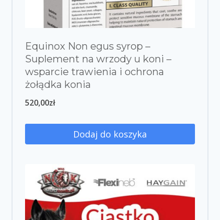
Equinox Non egus syrop –
Suplement na wrzody u koni –
wsparcie trawienia i ochrona
żołądka konia
520,00
zł
Dodaj do koszyka