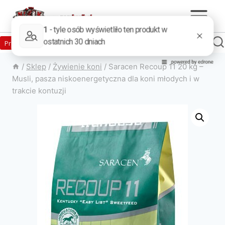
Zaloguj
Produkty w sklepie
0
Załóż konto
/
Sklep
/
Żywienie koni
/
Saracen Recoup 11 20 kg –
Musli, pasza niskoenergetyczna dla koni młodych i w
trakcie kontuzji