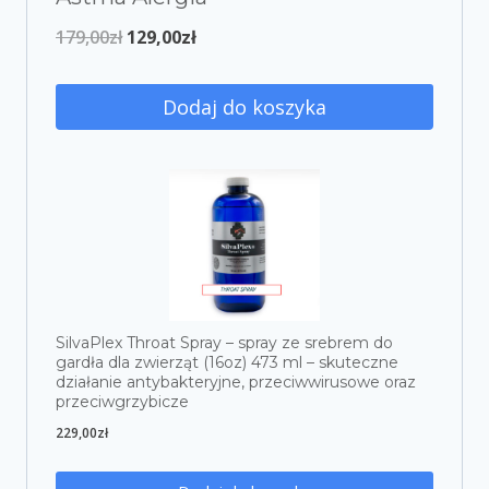
179,00
zł
129,00
zł
Dodaj do koszyka
SilvaPlex Throat Spray – spray ze srebrem do
gardła dla zwierząt (16oz) 473 ml – skuteczne
działanie antybakteryjne, przeciwwirusowe oraz
przeciwgrzybicze
229,00
zł