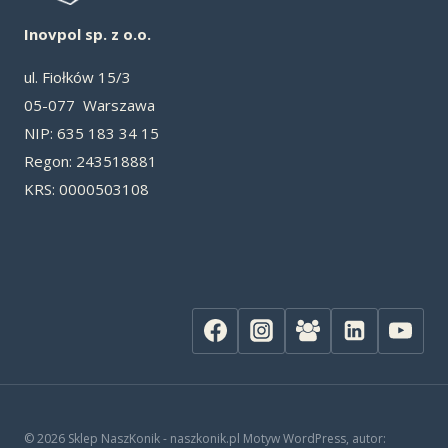
Inovpol sp. z o.o.
ul. Fiołków 15/3
05-077 Warszawa
NIP: 635 183 34 15
Re­gon: 243518881
KRS: 0000503108
© 2026 Sklep NaszKonik - naszkonik.pl Motyw WordPress, autor: