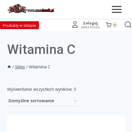
Zaloguj
Produkty w sklepie
0
Załóż konto
Witamina C
/
Sklep
/
Witamina C
Wyświetlanie wszystkich wyników: 5
Na stanie
Promocja
(0)