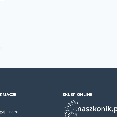
0
0
0
wydzielina
wzrost i rozwój
zwyrodnienia
ORMACJE
SKLEP ONLINE
aj z nami