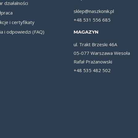
r działalności
sklep@naszkonik.pl
praca
+48 531 556 685
kcje i certyfikaty
ia i odpowiedzi (FAQ)
MAGAZYN
ul. Trakt Brzeski 46A
05-077 Warszawa Wesoła
Rafał Prażanowski
+48 535 482 502