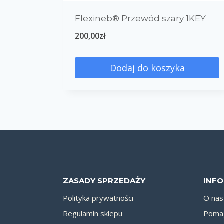
Flexineb® Przewód szary 1KEY
200,00
zł
Dodaj do koszyka
ZASADY SPRZEDAŻY
INF
Polityka prywatności
O nas
Regulamin sklepu
Pomag