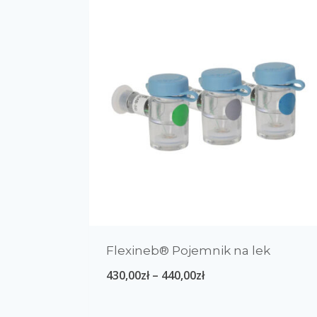
Polecane produkty
Producenci
Flexineb® Pojemnik na lek
0
0
0
0
AGROBS
B.BRAUN
bitopEQUI
Dengie
430,00
zł
–
440,00
zł
0
0
Dodson & Horrell
Dr. Seidel
Equality Horse