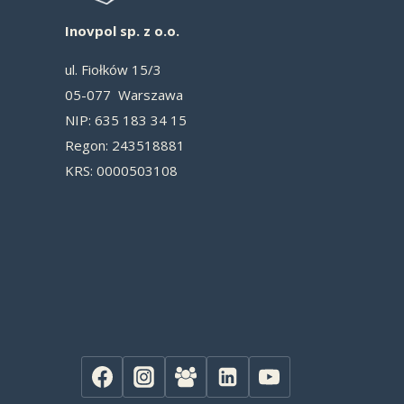
Inovpol sp. z o.o.
ul. Fiołków 15/3
05-077 Warszawa
NIP: 635 183 34 15
Re­gon: 243518881
KRS: 0000503108