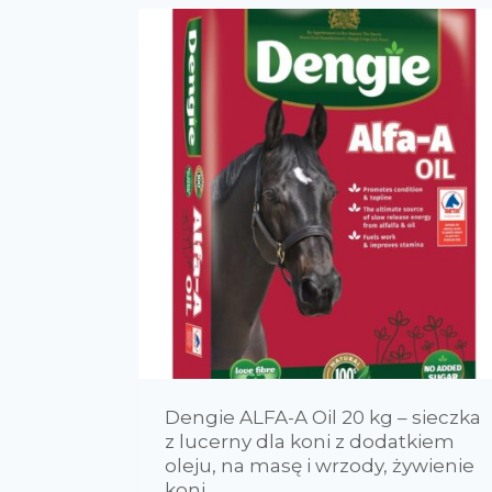
Polecane produkty
Producenci
Dengie ALFA-A Oil 20 kg – sieczka
0
0
0
7
z lucerny dla koni z dodatkiem
AGROBS
B.BRAUN
bitopEQUI
Dengie
oleju, na masę i wrzody, żywienie
10
0
koni
Dodson & Horrell
Dr. Seidel
Equality Horse