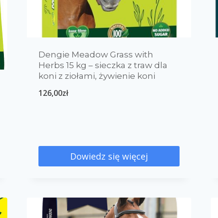
wsparcie ścięgien i więzadeł
wsparcie wątroby
0
0
0
wydzielina
wzrost i rozwój
zwyrodnienia
Dengie Meadow Grass with
Herbs 15 kg – sieczka z traw dla
koni z ziołami, żywienie koni
126,00
zł
Dowiedz się więcej