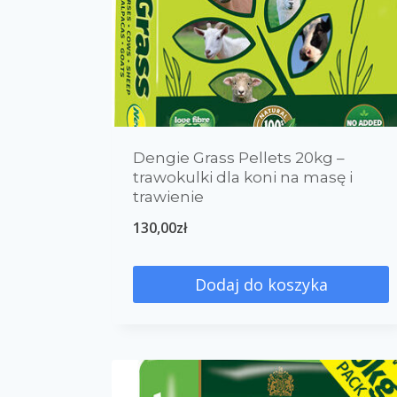
Dengie Grass Pellets 20kg –
trawokulki dla koni na masę i
trawienie
130,00
zł
Dodaj do koszyka