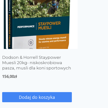
Dodson & Horrell Staypower
Muesli 20kg- niskoskrobiowa
pasza, musli dla koni sportowych
156,00
zł
Dodaj do koszyka