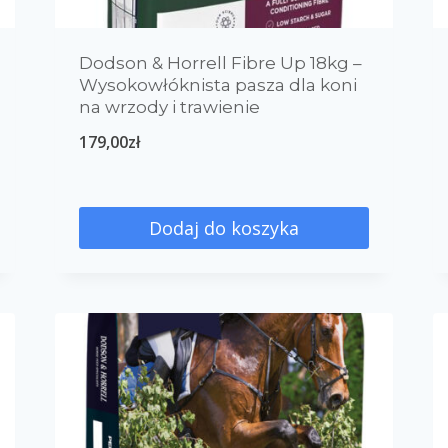
Dodson & Horrell Fibre Up 18kg –
Wysokowłóknista pasza dla koni
na wrzody i trawienie
179,00
zł
Dodaj do koszyka