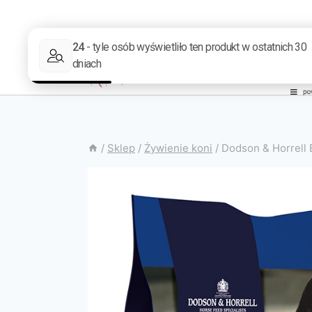
/
Sklep
/
Żywienie koni
/
Dodson & Horrell 