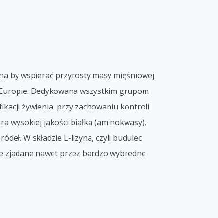
a by wspierać przyrosty masy mięśniowej
ałej Europie. Dedykowana wszystkim grupom
ikacji żywienia, przy zachowaniu kontroli
era wysokiej jakości białka (aminokwasy),
deł. W składzie L-lizyna, czyli budulec
nie zjadane nawet przez bardzo wybredne