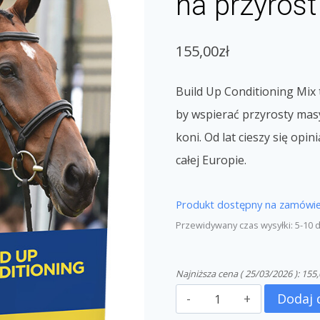
na przyros
155,00
zł
Build Up Conditioning Mi
by wspierać przyrosty masy
koni. Od lat cieszy się opi
całej Europie.
Produkt dostępny na zamówie
Przewidywany czas wysyłki: 5-10 
Najniższa cena (
25/03/2026
):
155,
Dodaj 