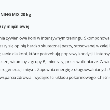
NING MIX 20 kg
asy mięśniowej
ia żywieniowe koni w intensywnym treningu. Skomponowan
 cieszy się opinią bardzo skutecznej paszy, stosowanej w c
anie dla koni, które potrzebują poprawy kondycji i intensyf
szcze, witaminy z grupy B, minerały, przeciwutleniacze. Zawi
regeneracji mięśni. Zapewnia energię z długouwalnianych źró
la wsparcia zdrowia i wydajności układu pokarmowego. Chęt