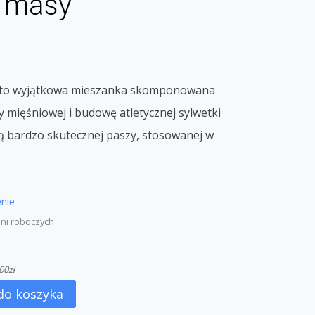
t masy
x to wyjątkowa mieszanka skomponowana
 mięśniowej i budowę atletycznej sylwetki
nią bardzo skutecznej paszy, stosowanej w
nie
dni roboczych
00
zł
do koszyka