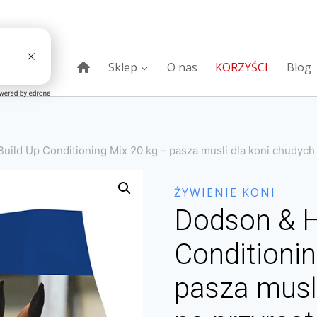
Sklep
O nas
KORZYŚCI
Blog
Build Up Conditioning Mix 20 kg – pasza musli dla koni chudych
ŻYWIENIE KONI
Dodson & Ho
Conditionin
pasza musl