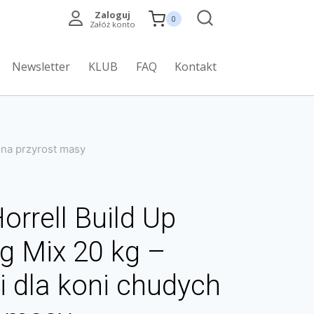
Zaloguj
0
Załóż konto
Newsletter
KLUB
FAQ
Kontakt
 na przyrost masy
rrell Build Up
g Mix 20 kg –
i dla koni chudych