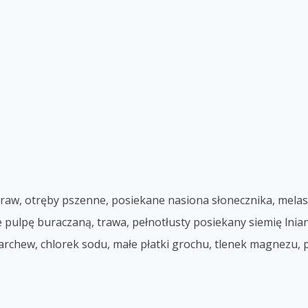
traw, otręby pszenne, posiekane nasiona słonecznika, melasa,
pulpę buraczaną, trawa, pełnotłusty posiekany siemię lniane
chew, chlorek sodu, małe płatki grochu, tlenek magnezu, pe