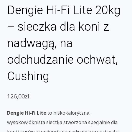
Dengie Hi-Fi Lite 20kg
– sieczka dla koni z
nadwagą, na
odchudzanie ochwat,
Cushing
126,00
zł
Dengie Hi-Fi Lite
to niskokaloryczna,
wysokowłóknista sieczka stworzona specjalnie dla
koni i kuców z tendencją do nadwagi oraz ochwatu.