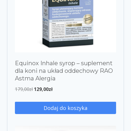
Equinox Inhale syrop – suplement
dla koni na układ oddechowy RAO
Astma Alergia
179,00
zł
129,00
zł
Dodaj do koszyka