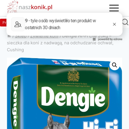
Zaloguj
Produkty w sklepie
0
Załóż konto
/
Sklep
/
Żywienie koni
/
Dengie Hi-Fi Lite 20kg –
sieczka dla koni z nadwagą, na odchudzanie ochwat,
Cushing