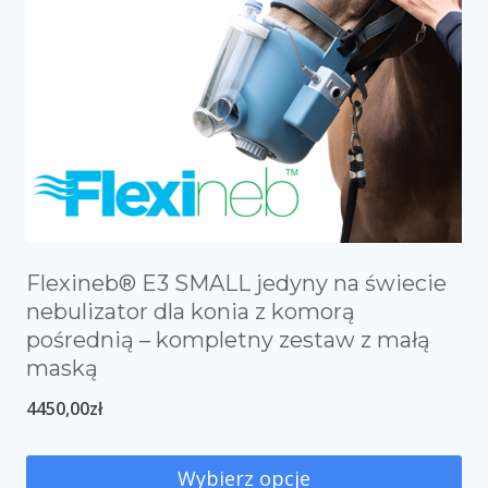
Flexineb® E3 SMALL jedyny na świecie
nebulizator dla konia z komorą
pośrednią – kompletny zestaw z małą
maską
4450,00
zł
Wybierz opcje