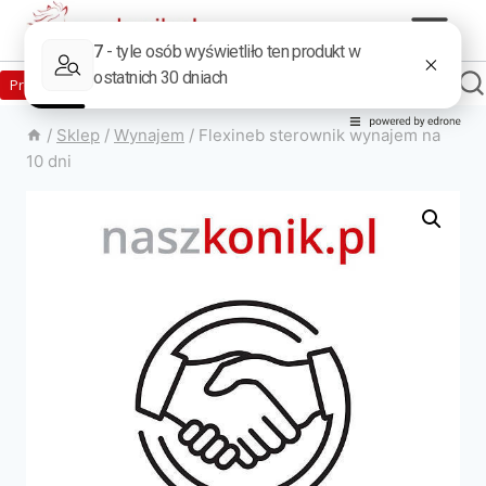
Zaloguj
Produkty w sklepie
0
Załóż konto
/
Sklep
/
Wynajem
/
Flexineb sterownik wynajem na
10 dni