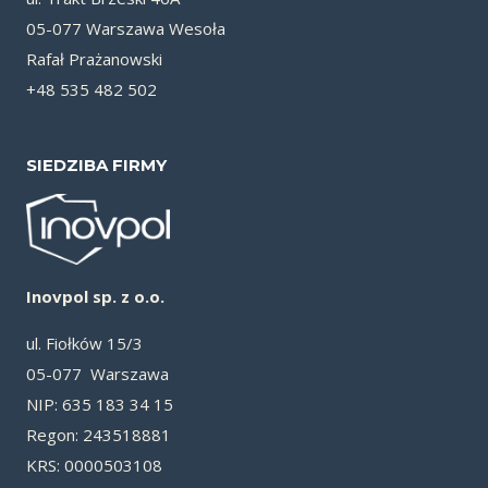
05-077 Warszawa Wesoła
Rafał Prażanowski
+48 535 482 502
SIEDZIBA FIRMY
Inovpol sp. z o.o.
ul. Fiołków 15/3
05-077 Warszawa
NIP: 635 183 34 15
Re­gon: 243518881
KRS: 0000503108