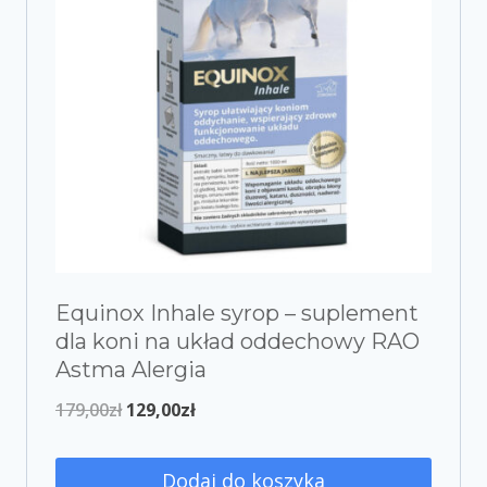
Equinox Inhale syrop – suplement
dla koni na układ oddechowy RAO
Astma Alergia
179,00
zł
129,00
zł
Dodaj do koszyka