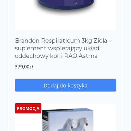
Brandon Respiraticum 3kg Zioła –
suplement wspierający układ
oddechowy koni RAO Astma
379,00
zł
Dodaj do koszyka
PROMOCJA