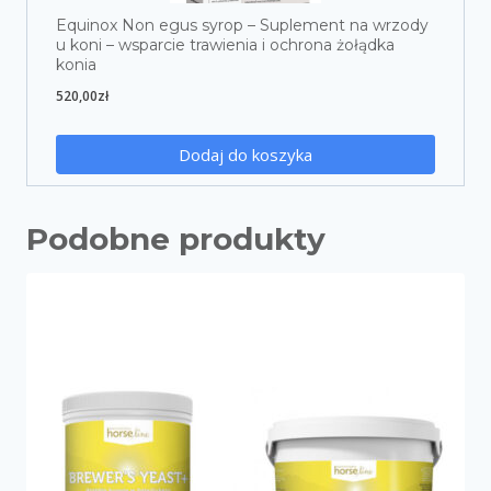
Equinox Non egus syrop – Suplement na wrzody
u koni – wsparcie trawienia i ochrona żołądka
konia
520,00
zł
Dodaj do koszyka
Podobne produkty