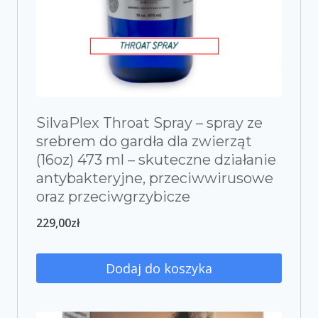
SilvaPlex Throat Spray – spray ze
srebrem do gardła dla zwierząt
(16oz) 473 ml – skuteczne działanie
antybakteryjne, przeciwwirusowe
oraz przeciwgrzybicze
229,00
zł
Dodaj do koszyka