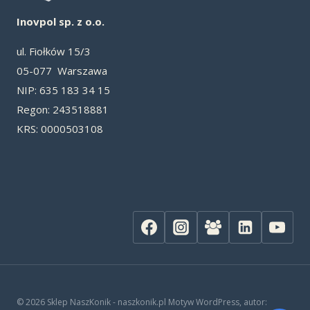
Inovpol sp. z o.o.
ul. Fiołków 15/3
05-077 Warszawa
NIP: 635 183 34 15
Re­gon: 243518881
KRS: 0000503108
© 2026 Sklep NaszKonik - naszkonik.pl Motyw WordPress, autor: