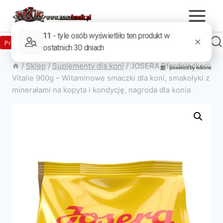
Zaloguj
Produkty w sklepie
0
Załóż konto
/
Sklep
/
Suplementy dla koni
/
JOSERA Pferdeleckerli
Vitalie 900g – Witaminowe smaczki dla koni, smakołyki z
minerałami na kopyta i kondycję, nagroda dla konia