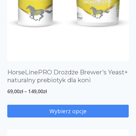
HorseLinePRO Drożdże Brewer’s Yeast+
naturalny prebiotyk dla koni
69,00
zł
–
149,00
zł
Wybierz opcje