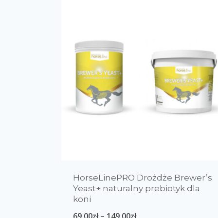
HorseLinePRO Drożdże Brewer’s
Yeast+ naturalny prebiotyk dla
koni
69,00
zł
–
149,00
zł