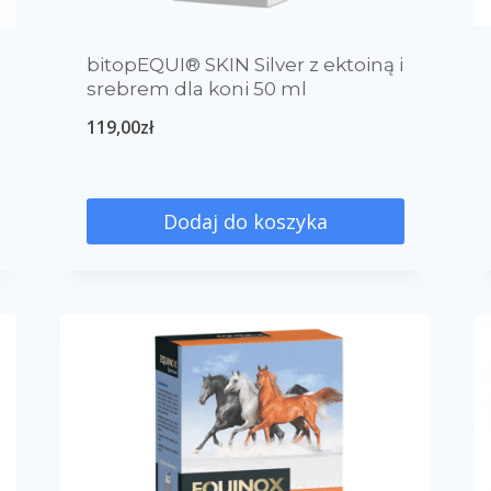
0
0
2
wydzielina
wzrost i rozwój
zwyrodnienia
bitopEQUI® SKIN Silver z ektoiną i
srebrem dla koni 50 ml
119,00
zł
Dodaj do koszyka