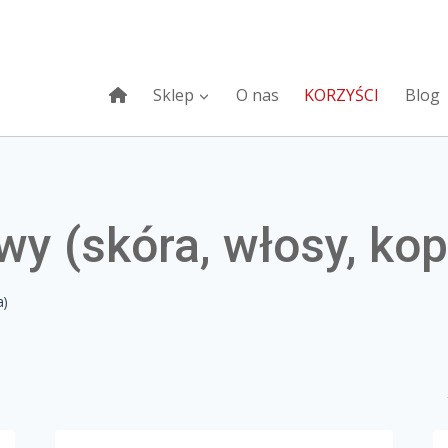
Sklep
O nas
KORZYŚCI
Blog
y (skóra, włosy, kop
a)
Na stanie