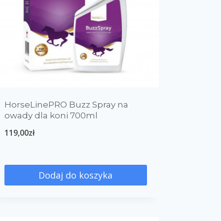
HorseLinePRO Buzz Spray na
owady dla koni 700ml
119,00
zł
Dodaj do koszyka