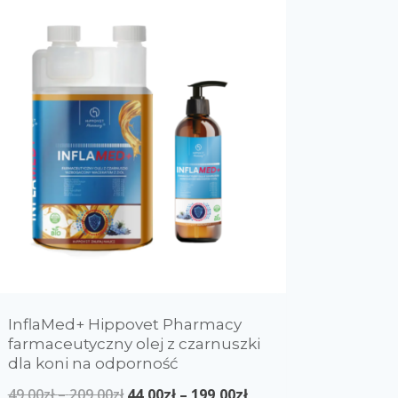
InflaMed+ Hippovet Pharmacy
farmaceutyczny olej z czarnuszki
dla koni na odporność
49,00
zł
–
209,00
zł
44,00
zł
–
199,00
zł