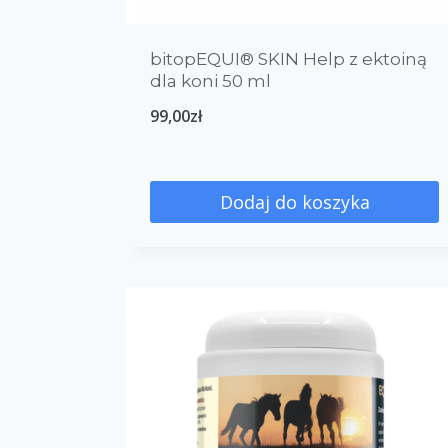
bitopEQUI® SKIN Help z ektoiną
dla koni 50 ml
99,00
zł
Dodaj do koszyka