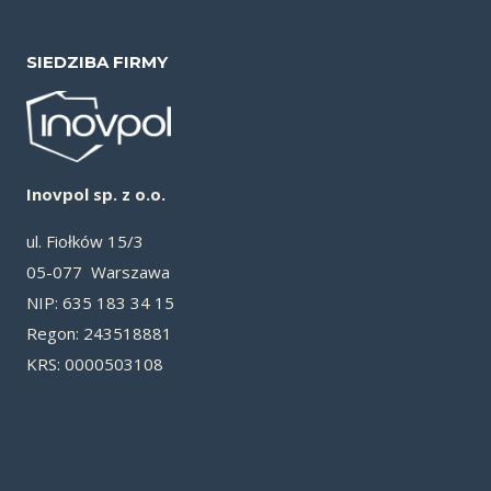
SIEDZIBA FIRMY
Inovpol sp. z o.o.
ul. Fiołków 15/3
05-077 Warszawa
NIP: 635 183 34 15
Re­gon: 243518881
KRS: 0000503108