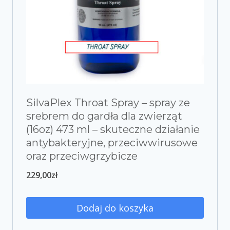
SilvaPlex Throat Spray – spray ze
srebrem do gardła dla zwierząt
(16oz) 473 ml – skuteczne działanie
antybakteryjne, przeciwwirusowe
oraz przeciwgrzybicze
229,00
zł
Dodaj do koszyka