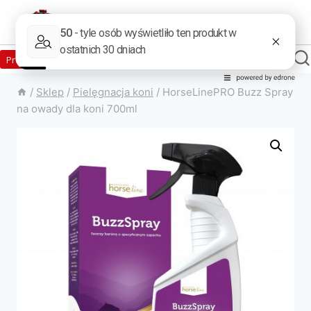
Zaloguj
Produkty w sklepie
0
Załóż konto
/
Sklep
/
Pielęgnacja koni
/
HorseLinePRO Buzz Spray
na owady dla koni 700ml