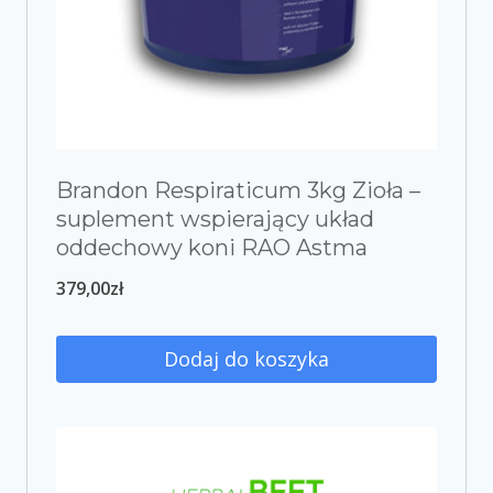
Brandon Respiraticum 3kg Zioła –
suplement wspierający układ
oddechowy koni RAO Astma
379,00
zł
Dodaj do koszyka