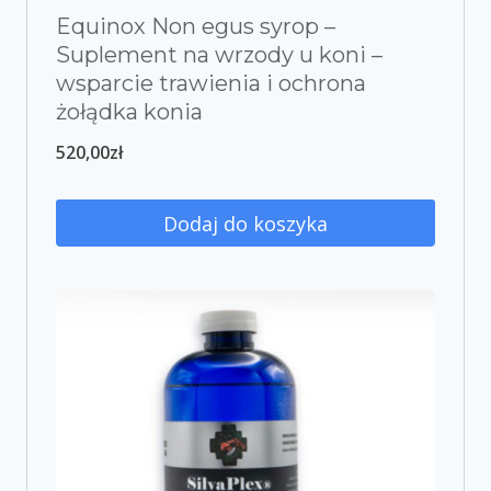
Equinox Non egus syrop –
Suplement na wrzody u koni –
wsparcie trawienia i ochrona
żołądka konia
520,00
zł
Dodaj do koszyka