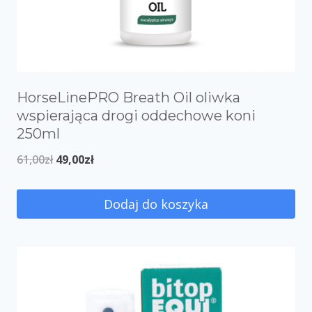
HorseLinePRO Breath Oil oliwka
wspierająca drogi oddechowe koni
250ml
61,00
zł
49,00
zł
Dodaj do koszyka