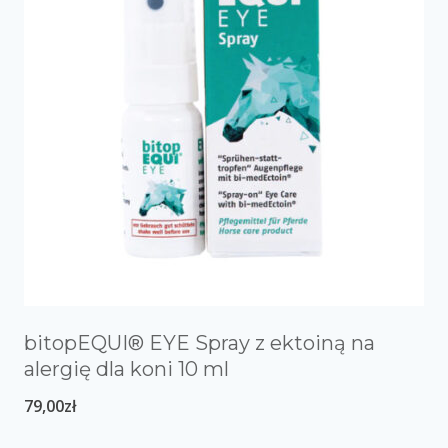
bitopEQUI® EYE Spray z ektoiną na
alergię dla koni 10 ml
79,00
zł