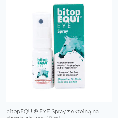
bitopEQUI® EYE Spray z ektoiną na