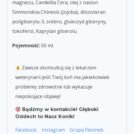
magnezu, Candelila Cera, olej z nasion
Simmondsia Chinesis (Jojoba), diizosteran
poliglicerylu-3, srebro, glukozyd gliceryny,
tokoferol, Kaprylan glicerolu.
Pojemność:
50 ml.
Zawsze skonsultuj się z lekarzem
weterynarii jeśli Twój koń ma jakiekolwiek
problemy zdrowotne lub wykazuje
niepokojące objawy!
Bądźmy w kontakcie! Głęboki
Oddech to Nasz Konik!
Facebook
Instagram
Grupa Flexineb