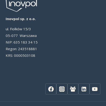
Inovpol sp. z o.o.
ul. Fiołków 15/3
05-077 Warszawa
NIP: 635 183 34 15
Re­gon: 243518881
KRS: 0000503108