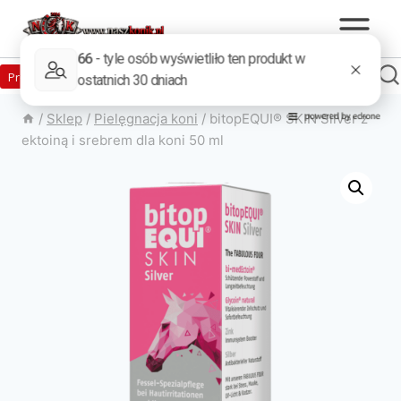
Zaloguj
Produkty w sklepie
0
Załóż konto
/
Sklep
/
Pielęgnacja koni
/
bitopEQUI® SKIN Silver z
ektoiną i srebrem dla koni 50 ml