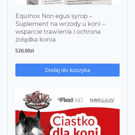
Equinox Non egus syrop –
Suplement na wrzody u koni –
wsparcie trawienia i ochrona
żołądka konia
520,00
zł
Dodaj do koszyka