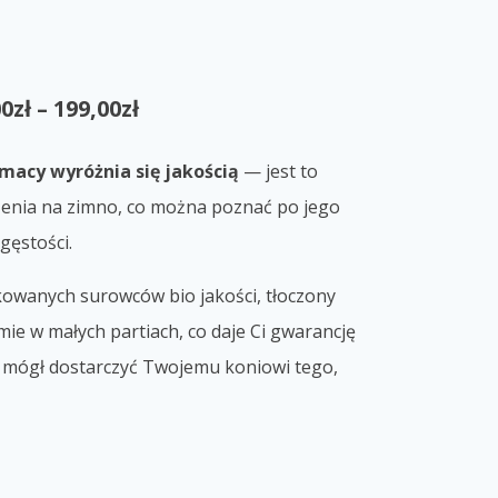
00
zł
–
199,00
zł
macy wyróżnia się jakością
— jest to
zenia na zimno, co można poznać po jego
gęstości.
kowanych surowców bio jakości, tłoczony
rmie w małych partiach, co daje Ci gwarancję
ej mógł dostarczyć Twojemu koniowi tego,