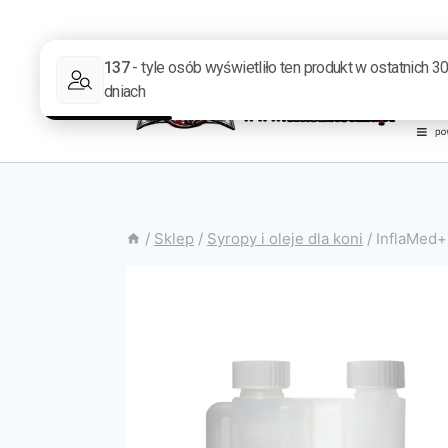
/
Sklep
/
Syropy i oleje dla koni
/
InflaMed+