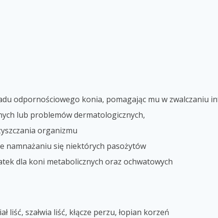
du odpornościowego konia, pomagając mu w zwalczaniu infe
ych lub problemów dermatologicznych,
czyszczania organizmu
ące namnażaniu się niektórych pasożytów
datek dla koni metabolicznych oraz ochwatowych
ał liść, szałwia liść, kłącze perzu, łopian korzeń