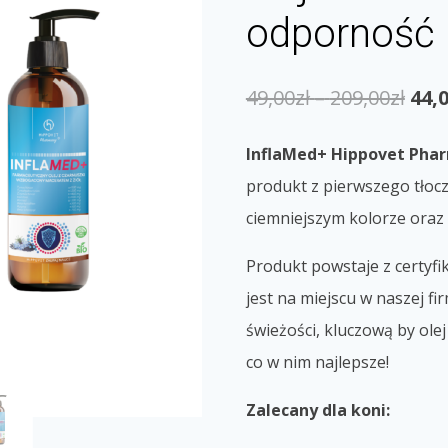
odporność
49,00
zł
–
209,00
zł
44,
InflaMed+ Hippovet Phar
produkt z pierwszego tłoc
ciemniejszym kolorze oraz 
Produkt powstaje z certyfi
jest na miejscu w naszej fi
świeżości, kluczową by ol
co w nim najlepsze!
Zalecany dla koni: