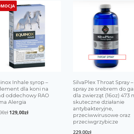
OMOCJA
inox Inhale syrop –
SilvaPlex Throat Spray –
lement dla koni na
spray ze srebrem do ga
ad oddechowy RAO
dla zwierząt (16oz) 473 
ma Alergia
skuteczne działanie
antybakteryjne,
00
zł
129,00
zł
przeciwwirusowe oraz
przeciwgrzybicze
229,00
zł