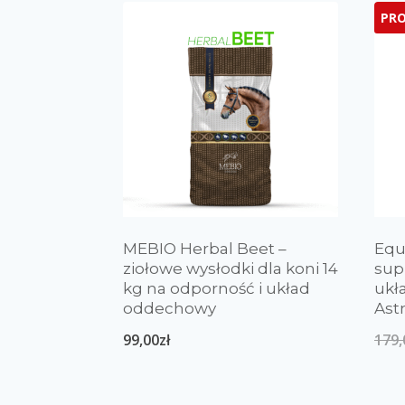
PR
MEBIO Herbal Beet –
Equ
ziołowe wysłodki dla koni 14
sup
kg na odporność i układ
ukł
oddechowy
Ast
99,00
zł
179,