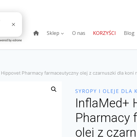
Sklep
O nas
KORZYŚCI
Blog
 Hippovet Pharmacy farmaceutyczny olej z czarnuszki dla koni
SYROPY I OLEJE DLA 
InflaMed+ 
Pharmacy 
olej z czar