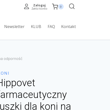
Zaloguj
0
Załóż konto
Newsletter
KLUB
FAQ
Kontakt
 na odporność
KONI
Hippovet
farmaceutyczny
nuszki dla koni na