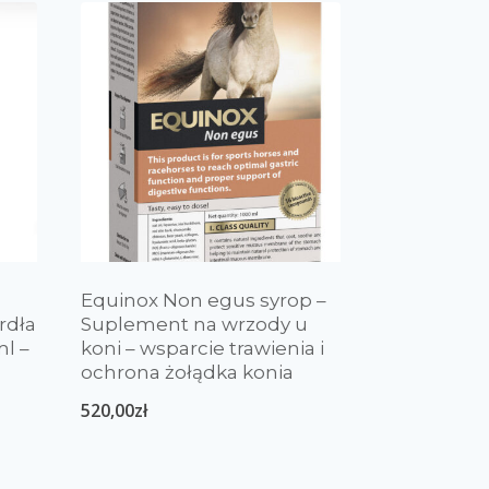
Equinox Non egus syrop –
rdła
Suplement na wrzody u
ml –
koni – wsparcie trawienia i
ochrona żołądka konia
520,00
zł