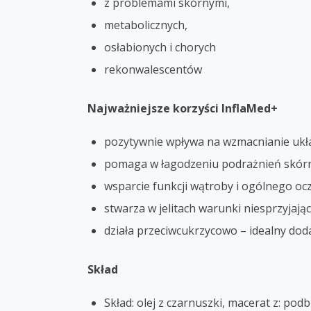
z problemami skórnymi,
metabolicznych,
osłabionych i chorych
rekonwalescentów
Najważniejsze korzyści InflaMed+
pozytywnie wpływa na wzmacnianie ukła
pomaga w łagodzeniu podrażnień skórn
wsparcie funkcji wątroby i ogólnego o
stwarza w jelitach warunki niesprzyjaj
działa przeciwcukrzycowo – idealny do
Skład
Skład: olej z czarnuszki, macerat z: podbi