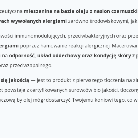
ceutyczna
mieszanina na bazie oleju z nasion czarnuszk
wach wywołanych alergiami
zarówno środowiskowymi, jak
aściwości immunomodulujących, przeciwbakteryjnych oraz prz
lergiami
poprzez hamowanie reakcji alergicznej. Macerowane 
u na
odporność, układ oddechowy oraz kondycję skóry z
oraz przeciwzapalnego.
się jakością
— jest to produkt z pierwszego tłoczenia na 
t powstaje z certyfikowanych surowców bio jakości, tłoczony
kluczową by olej mógł dostarczyć Twojemu koniowi tego, co w