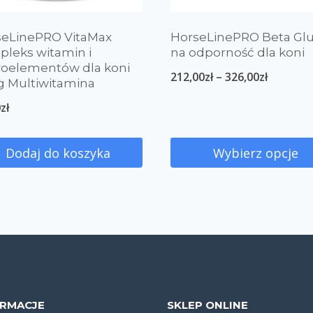
seLinePRO VitaMax
HorseLinePRO Beta Gl
leks witamin i
na odporność dla koni
roelementów dla koni
212,00
zł
–
326,00
zł
g Multiwitamina
0
zł
Dodaj do koszyka
Wybierz opcje
ORMACJE
SKLEP ONLINE