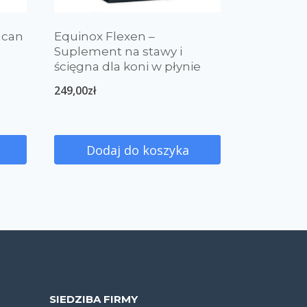
ucan
Equinox Flexen –
Suplement na stawy i
ścięgna dla koni w płynie
249,00
zł
Dodaj do koszyka
SIEDZIBA FIRMY