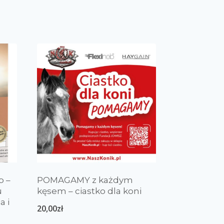
p –
POMAGAMY z każdym
u
kęsem – ciastko dla koni
a i
20,00
zł