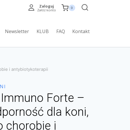
Zaloguj
0
Załóż konto
Newsletter
KLUB
FAQ
Kontakt
ie i antybiotykoterapii
NI
 Immuno Forte –
porność dla koni,
 chorobie i