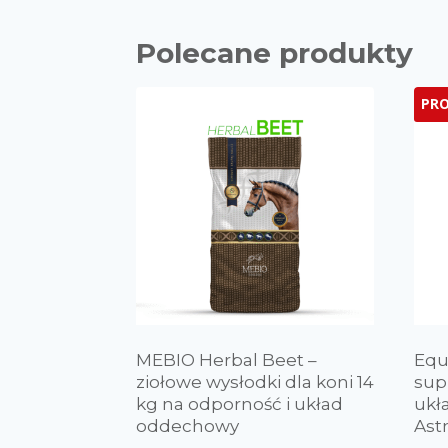
Polecane produkty
PR
MEBIO Herbal Beet –
Equ
ziołowe wysłodki dla koni 14
sup
kg na odporność i układ
ukł
oddechowy
Ast