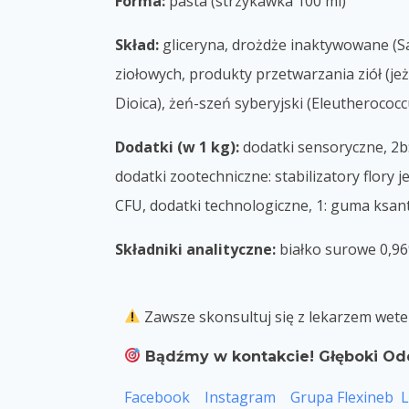
Forma:
pasta (strzykawka 100 ml)
Skład:
gliceryna, drożdże inaktywowane (Sa
ziołowych, produkty przetwarzania ziół (j
Dioica), żeń-szeń syberyjski (Eleutherococ
Dodatki (w 1 kg):
dodatki sensoryczne, 2b:
dodatki zootechniczne: stabilizatory flory 
CFU, dodatki technologiczne, 1: guma ksant
Składniki analityczne:
białko surowe 0,96%
Zawsze skonsultuj się z lekarzem wete
Bądźmy w kontakcie! Głęboki Od
Facebook
Instagram
Grupa Flexineb
L