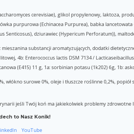
ccharomyces cerevisiae), glikol propylenowy, laktoza, pro
eżówka purpurowa (Echinacea Purpurea), babka lancetowata 
cus Senticosus), dziurawiec (Hypericum Perforatum)), maltod
 mieszanina substancji aromatyzujących, dodatki dietetyczne
jelitowej, 4b: Enterococcus lactis DSM 7134 / Lacticaseibac
anowa (E415) 11 g, 1a: sorbinian potasu (1k202) 6g, 1b: ask
, włókno surowe 0%, oleje i tłuszcze roślinne 0,2%, popiół
rynarii jeśli Twój koń ma jakiekolwiek problemy zdrowotne 
dech to Nasz Konik!
inkedIn
YouTube