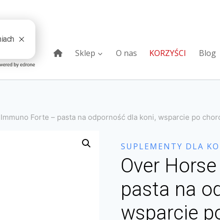
Sklep
O nas
KORZYŚCI
Blog
Immuno Forte – pasta na odporność dla koni, wsparcie po chorob
SUPLEMENTY DLA KO
Over Horse
pasta na od
wsparcie po