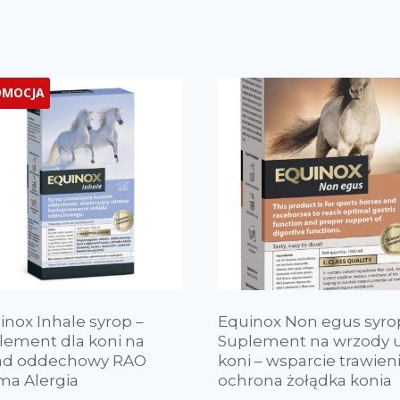
OMOCJA
inox Inhale syrop –
Equinox Non egus syro
lement dla koni na
Suplement na wrzody 
ad oddechowy RAO
koni – wsparcie trawieni
ma Alergia
ochrona żołądka konia