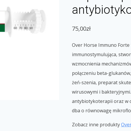
antybiotyko
75,00
zł
Over Horse Immuno Forte 
immunostymulująca, stwor
wzmocnienia mechanizmów
połączeniu beta-glukanów,
żeń-szenia, preparat skute
wirusowymi i bakteryjnymi.
antybiotykoterapii oraz w
dba o równowagę mikroflory
Zobacz inne produkty
Ove