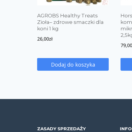
AGROBS Healthy Treats
Hor
Zioła– zdrowe smaczki dla
komp
koni 1 kg
mik
2,5k
26,00
zł
79,0
Dodaj do koszyka
ZASADY SPRZEDAŻY
INF