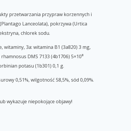
dukty przetwarzania przypraw korzennych i
(Plantago Lanceolata), pokrzywa (Urtica
ekstryna, chlorek sodu.
, witaminy, 3a: witamina B1 (3a820) 3 mg,
illus rhamnosus DMS 7133 (4b1706) 5×10⁸
orbinian potasu (1b301) 0,1 g.
 surowy 0,51%, wilgotność 58,5%, sód 0,09%.
lub wykazuje niepokojące objawy!