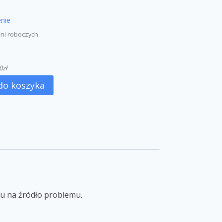
nie
dni roboczych
0
zł
do koszyka
 na źródło problemu.