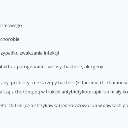
karmowego
 chorobie
zypadku zwalczania infekcji
aktu z patogenami – wirusy, bakterie
, alergeny
any, probiotyczne szczepy bakterii (E. faecium i L. rhamnos
walczą z chorobą, są w trakcie antybiotykoterapii lub miały 
ięta: 100 ml (cała strzykawka) jednorazowo lub w dawkach p