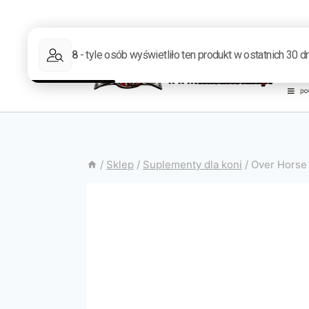
/
Sklep
/
Suplementy dla koni
/
Over Horse 