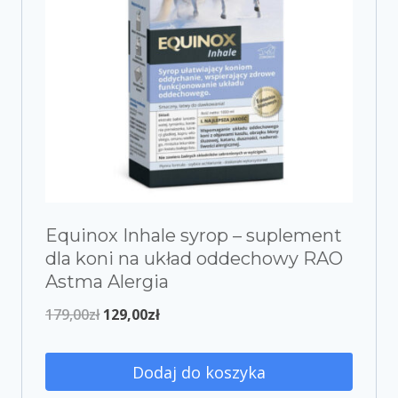
Equinox Inhale syrop – suplement
dla koni na układ oddechowy RAO
Astma Alergia
179,00
zł
129,00
zł
Dodaj do koszyka