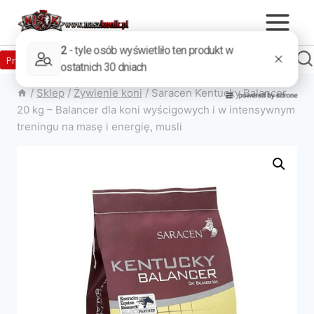
Zaloguj
Produkty w sklepie
0
Załóż konto
/
Sklep
/
Żywienie koni
/
Saracen Kentucky Balancer
20 kg – Balancer dla koni wyścigowych i w intensywnym
treningu na masę i energię, musli