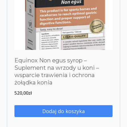
Equinox Non egus syrop –
Suplement na wrzody u koni –
wsparcie trawienia i ochrona
żołądka konia
520,00
zł
Dodaj do koszyka