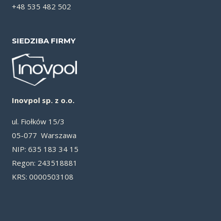
+48 535 482 502
SIEDZIBA FIRMY
Inovpol sp. z o.o.
ul. Fiołków 15/3
05-077 Warszawa
NIP: 635 183 34 15
Re­gon: 243518881
KRS: 0000503108