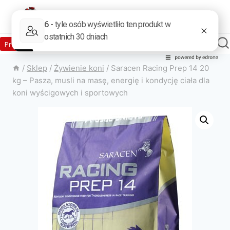
Zaloguj
Produkty w sklepie
0
Załóż konto
/
Sklep
/
Żywienie koni
/
Saracen Racing Prep 14 20
kg – Pasza, musli na masę, energię i kondycję ciała dla
koni wyścigowych i sportowych