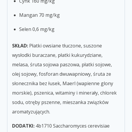
Cynk 160 mg/kg
Mangan 70 mg/kg
Selen 0,6 mg/kg
SKŁAD:
Płatki owsiane tłuczone, suszone
wysłodki buraczane, płatki kukurydziane,
melasa, śruta sojowa paszowa, płatki sojowe,
olej sojowy, fosforan dwuwapniowy, śruta ze
słonecznika bez łusek, Maerl (wapienne glony
morskie), pszenica, witaminy i minerały, chlorek
sodu, otręby pszenne, mieszanka związków
aromatyzujących.
DODATKI:
4b1710 Saccharomyces cerevisiae