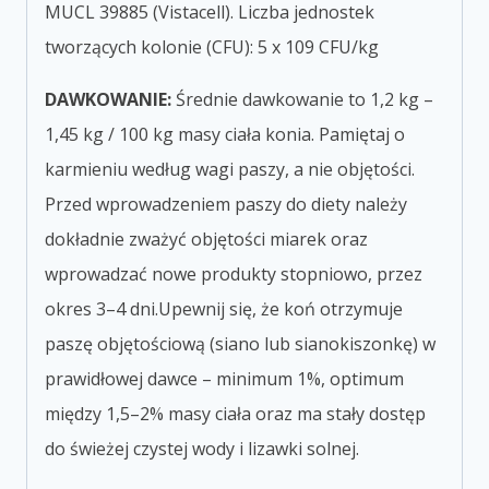
MUCL 39885 (Vistacell). Liczba jednostek
tworzących kolonie (CFU): 5 x
1
0
9
CFU/kg
DAWKOWANIE:
Średnie dawkowanie to 1,2 kg –
1,45 kg / 100 kg
masy ciała konia.
Pamiętaj o
karmieniu według wagi paszy, a nie objętości.
Przed wprowadzeniem paszy do diety należy
dokładnie zważyć objętości miarek oraz
wprowadzać nowe produkty stopniowo, przez
okres 3–4 dni.
Upewnij się, że koń otrzymuje
paszę objętościową (s
iano lub sianokiszonkę) w
prawidłowej dawce – minimum 1%, optimum
między 1,5–2% masy ciała oraz ma stały d
ostęp
do świeżej czystej wody i lizawki solnej.