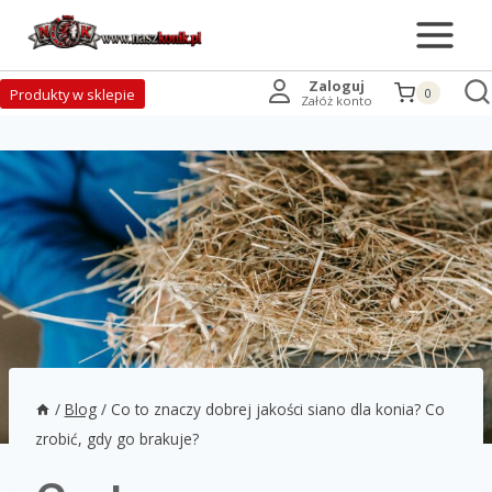
Zaloguj
Produkty w sklepie
0
Załóż konto
/
Blog
/
Co to znaczy dobrej jakości siano dla konia? Co
zrobić, gdy go brakuje?