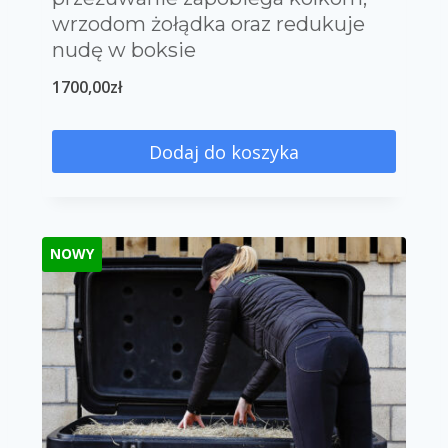
wrzodom żołądka oraz redukuje
nudę w boksie
1700,00
zł
Dodaj do koszyka
NOWY