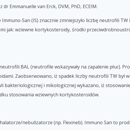
z dr Emmanuelle van Erck, DVM, PhD, ECEIM.
Immuno-San (IS) znacznie zmniejszyło liczbę neutrofili TW
mi jak: wziewne kortykosteroidy, środki przeciwdrobnoustr
eutrofili BAL (neutrofile wskazywały na zapalenie płuc). P
oidami. Zaobserwowano, iż spadek liczby neutrofili TW był 
li bakteriologicznej i mikologicznej wykazano, iż stosowa
padku stosowania wziewnych kortykosteroidów.
alatorze/nebulizatorze (np. Flexineb). Immuno San to prod