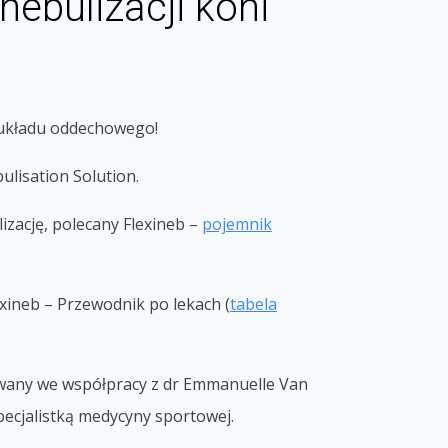
nebulizacji koni
d układu oddechowego!
isation Solution.
zację, polecany Flexineb –
pojemnik
xineb – Przewodnik po lekach (
tabela
owany we współpracy z dr Emmanuelle Van
ecjalistką medycyny sportowej.