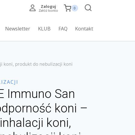
Zaloguj
0
Załóż konto
Newsletter
KLUB
FAQ
Kontakt
koni, produkt do nebulizacji koni
IZACJI
E Immuno San
odporność koni –
nhalacji koni,