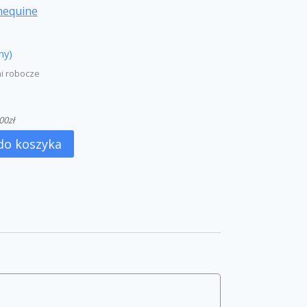
nequine
ny)
ni robocze
00
zł
do koszyka