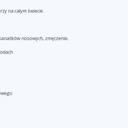
zy na całym świecie.
 kanalików nosowych, zmęczenie.
wodach
howego