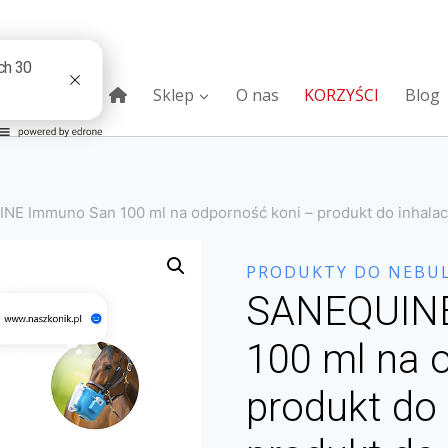
Sklep
O nas
KORZYŚCI
Blog
E Immuno San 100 ml na odporność koni – produkt do inhalacji 
PRODUKTY DO NEBUL
SANEQUIN
100 ml na 
produkt do i