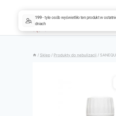
/
Sklep
/
Produkty do nebulizacji
/
SANEQUIN