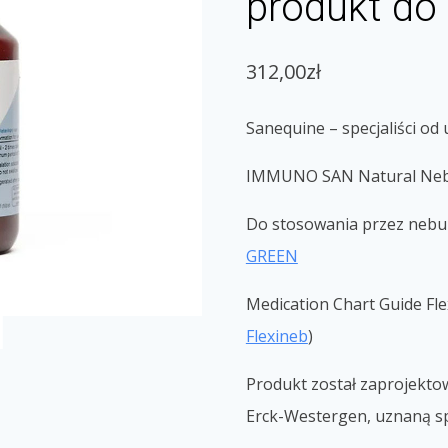
produkt do 
312,00
zł
Sanequine – specjaliści o
IMMUNO SAN Natural Nebul
Do stosowania przez nebuli
GREEN
Medication Chart Guide Fle
Flexineb
)
Produkt został zaprojekt
Erck-Westergen, uznaną sp