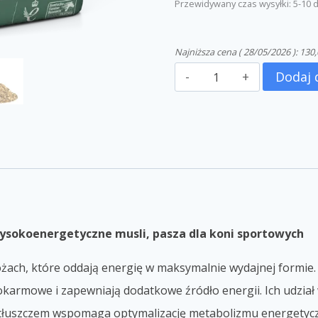
Przewidywany czas wysyłki: 5-10 
Najniższa cena (
28/05/2026
):
130,
Dodaj 
ysokoenergetyczne musli, pasza dla koni sportowych
bożach, które oddają energię w maksymalnie wydajnej form
okarmowe i zapewniają do
datkowe źródło energii. Ich udzia
 tłuszczem wspomaga optymalizację metabolizmu energetyczn