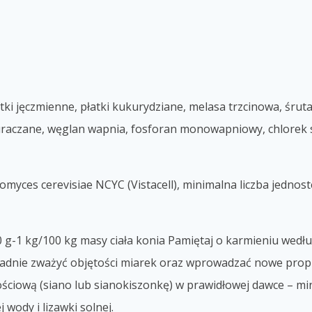
atki jęczmienne, płatki kukurydziane, melasa trzcinowa, śruta
uraczane, węglan wapnia, fosforan monowapniowy, chlorek so
myces cerevisiae NCYC (Vistacell), minimalna liczba jednost
 g-1 kg
/100 kg masy ciała konia
Pamiętaj o karmieniu wedłu
ładnie zważyć objętości miarek oraz wprowadzać nowe pro
p
ościową (siano lub sianokiszon
kę) w prawidłowej dawce – m
 wody i lizawki solnej.