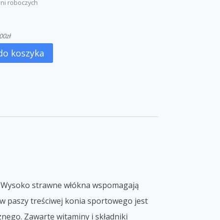
dni roboczych
00
zł
do koszyka
ie. Wysoko strawne włókna wspomagają
ł w paszy treściwej konia sportowego
jest
ego. Zawarte witaminy i składniki