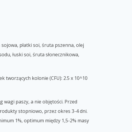
 sojowa, płatki soi, śruta pszenna, olej
du, łuski soi, śruta słonecznikowa,
ek tworzących kolonie (CFU): 2.5 x 10^10
g wagi paszy, a nie objęto
ści. Przed
rodukty
stopniowo, przez okres 3-4 dni.
inimum 1%, optimum między 1,5-2% masy