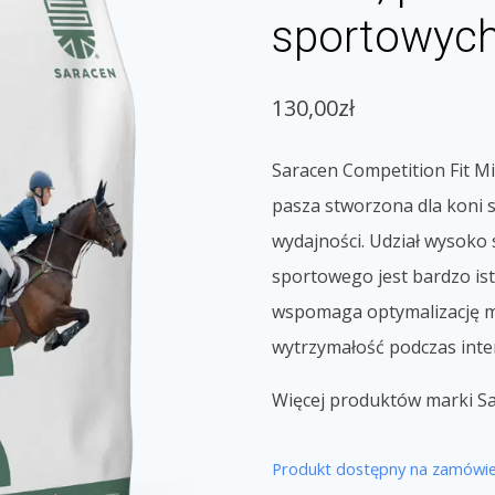
sportowych
130,00
zł
Saracen Competition Fit M
pasza stworzona dla koni
wydajności. Udział wysoko
sportowego jest bardzo is
wspomaga optymalizację m
wytrzymałość podczas int
Więcej produktów marki Sa
Produkt dostępny na zamówie