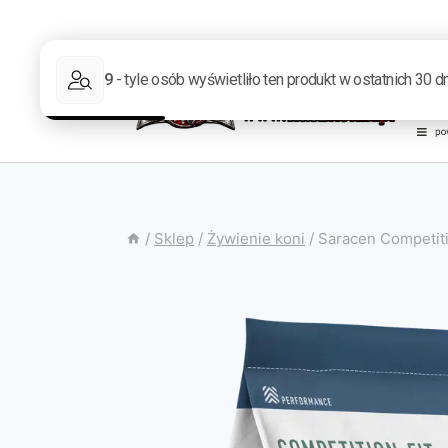
/
Sklep
/
Żywienie koni
/
Saracen Competiti