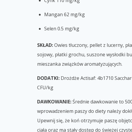
Cynk 110 mg/kg
Mangan 62 mg/kg
Selen 0.5 mg/kg
SKŁAD:
Owies tłuczony, pellet z lucerny, pł
sojowy, płatki grochu, suszone wysłodki b
mieszanka związków aromatyzujących.
DODATKI:
Drożdże Actisaf: 4b1710 Saccharo
CFU/kg
DAWKOWANIE:
Średnie dawkowanie to 500
wprowadzeniem paszy do diety należy dok
Upewnij się, że koń otrzymuje paszę objęt
ciała oraz ma stały dostęp do świeżej czystej