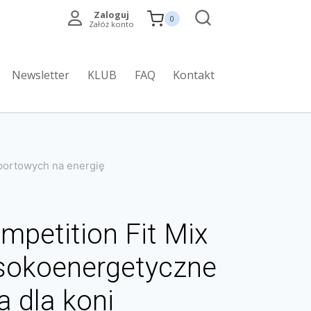
Zaloguj
0
Załóż konto
Newsletter
KLUB
FAQ
Kontakt
sportowych na energię
mpetition Fit Mix
sokoenergetyczne
a dla koni